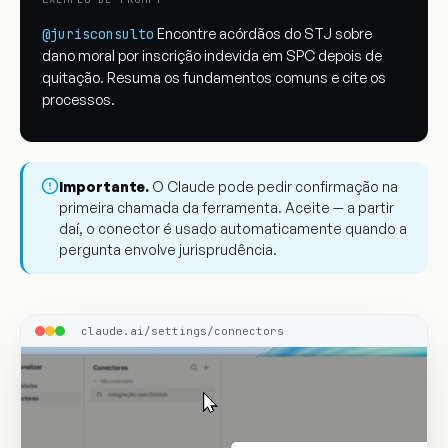
Encontre acórdãos do STJ sobre
@jurisconsulto
dano moral por inscrição indevida em SPC depois de
quitação. Resuma os fundamentos comuns e cite os
processos.
Importante.
O Claude pode pedir confirmação na
primeira chamada da ferramenta. Aceite — a partir
daí, o conector é usado automaticamente quando a
pergunta envolve jurisprudência.
claude.ai/settings/connectors