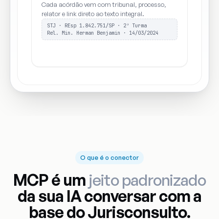
Cada acórdão vem com tribunal, processo,
relator e link direto ao texto integral.
STJ · REsp 1.842.751/SP · 2ª Turma
Rel. Min. Herman Benjamin · 14/03/2024
O que é o conector
MCP é um
jeito padronizado
da sua IA conversar com a
base do Jurisconsulto.