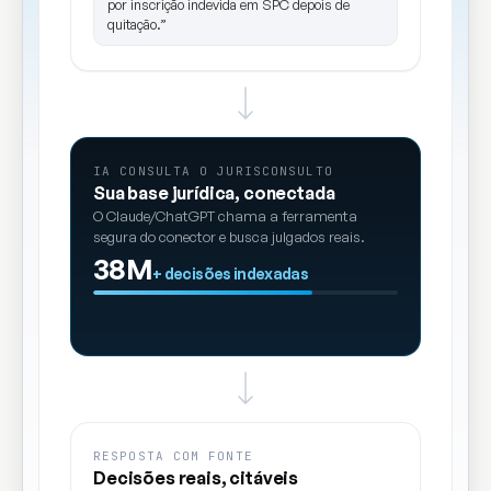
por inscrição indevida em SPC depois de
quitação.”
IA CONSULTA O JURISCONSULTO
Sua base jurídica, conectada
O Claude/ChatGPT chama a ferramenta
segura do conector e busca julgados reais.
38M
+ decisões indexadas
RESPOSTA COM FONTE
Decisões reais, citáveis