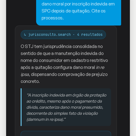
dano moral por inscrição indevida em
SPC depois de quitação. Cite os
processos.
↳ jurisconsulto.search · 4 resultados
O STJ tem jurisprudência consolidada no
sentido de que a manutenção indevida do
nome do consumidor em cadastro restritivo
após a quitação configura dano moral
in re
ipsa
, dispensando comprovação de prejuízo
concreto.
“A inscrição indevida em órgão de proteção
ao crédito, mesmo após o pagamento da
dívida, caracteriza dano moral presumido,
decorrente do simples fato da violação
(damnum in re ipsa).”