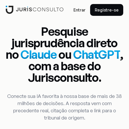
Entrar
Registre-se
Pesquise
jurisprudência direto
no
Claude
ou
ChatGPT
,
com a base do
Jurisconsulto.
Conecte sua IA favorita à nossa base de mais de 38
milhões de decisões. A resposta vem com
precedente real, citação completa e link para o
tribunal de origem.